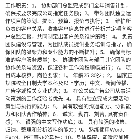
工作职责：1。 协助部门总监完成部门全年销售计划，
确保按要求完成公司指定任务额；2。 带领团队独立运
作项目的策划、提案、预算、报价与执行；3。 维护所
负责的客户关系，收集客户信息并进行分析并定期向客
户总监汇报，共同制定出客户关系维护策略； 4。 负责
团队建设与管理，为团队成员提供业务培训与指导，确
保团队的凝聚力和专业能力的不断提升；5。 确保高标
准的客户服务质量；6。 协调本团队与部门其它团队的
协作关系与资源，保证各种工作流程顺畅进行；7。 项
目成本核算。岗位要求：1。 年龄25-30岁；2。 国家正
规院校全日制大学本科及以上学历；中文、新闻传播、
广告学或相关专业优先；3。 在公关或广告公司从事活
动策划的工作经验者优先, 4。 具有独立完成大型活动
策划与执行的能力；5。 具有较强的沟通能力、协调能
力和团队合作精神；6。 诚实、勤奋、刻苦, 具有责任
感；7。 很强的中文写作功底；8。 具有较强的收集、
归纳、整理和分析资料的能力；9。 熟练使用Word、
Excel、PPT等办公软件；10。身体健康，能适应加班